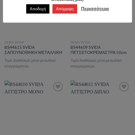
Περισσότερα
Αποδοχή
Απόρριψη
ΣΕΙΡΑ SVIDA
ΣΕΙΡΑ SVIDA
BS44615 SVIDA
BS44609 SVIDA
ΣΑΠΟΥΝΟΘΗΚΗ ΜΕΤΑΛΛΙΚΗ
ΠΕΤΣΕΤΟΚΡΕΜΑΣΤΡΑ 50cm
Τιμές διαθέσιμες μόνο με κωδικό
Τιμές διαθέσιμες μόνο με κωδικό
επαγγελματιών.
επαγγελματιών.
Add to wishlist
Add to wishlist