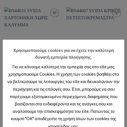
Add to wishlist
Add to wishlist
Χρησιμοποιούμε cookies για να έχετε την καλύτερη
δυνατή εμπειρία πλοήγησης.
Για να κάνουμε καλύτερη την εμπειρία σας στο site μας
ΣΕΙΡΑ SVIDA
ΣΕΙΡΑ SVIDA
BS44616 SVIDA ΧΑΡΤΟΘΗΚΗ
BS44607 SVIDA ΚΡΙΚΟΣ
χρησιμοποιούμε Cookies. Η χρήση των cookies βοηθάει στο
ΧΩΡΙΣ ΚΑΛΥΜΜΑ
ΠΕΤΣΕΤΟΚΡΕΜΑΣΤΡΑ
να βελτιώσουμε τις λειτουργίες του site και διευκολύνουν την
Τιμές διαθέσιμες μόνο με κωδικό
Τιμές διαθέσιμες μόνο με κωδικό
περιήγηση και τις επιλογές σου. Έτσι, μπορούμε να σου
επαγγελματιών.
επαγγελματιών.
παρέχουμε εξατομικευμένο περιεχόμενο, διαφημίσεις που
βασίζονται στα ενδιαφέροντα και τις ανάγκες σου και
αναλύσουμε την επισκεψιμότητα του site. Πατώντας το
κουμπί "OK" αποδέχεστε τη χρήση όλων των cookies της
Add to wishlist
Add to wishlist
ιστοσελίδας μας.