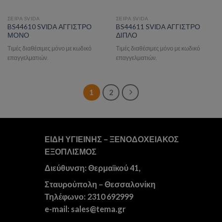
ΣΕΙΡΑ SVIDA
ΣΕΙΡΑ SVIDA
BS44610 SVIDA ΑΓΓΙΣΤΡΟ
BS44611 SVIDA ΑΓΓΙΣΤΡΟ
ΜΟΝΟ
ΔΙΠΛΟ
Τιμές διαθέσιμες μόνο με κωδικό
Τιμές διαθέσιμες μόνο με κωδικό
επαγγελματιών.
επαγγελματιών.
1
2
ΕΙΔΗ ΥΓΙΕΙΝΗΣ – ΞΕΝΟΔΟΧΕΙΑΚΟΣ
ΕΞΟΠΛΙΣΜΟΣ
Διεύθυνση: Θερμαϊκού 41,
Σταυρούπολη – Θεσσαλονίκη
Τηλέφωνο: 2310 692999
e-mail: sales@tema.gr