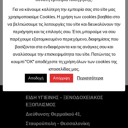
Για να κάνουμε καλύτερη την εμπειρία σας στο site μας
χρησιμοποιούμε Cookies. Η χρήση των cookies βοηθάει στο
να βελτιώσουμε τις λειτουργίες του site και διευκολύνουν την
περιήγηση και τις επιλογές σου. Έτσι, μπορούμε να σου
παρέχουμε εξατομικευμένο περιεχόμενο, διαφημίσεις που
ΚΑΛΥΜΜΑΤΑ
ΚΑΛΥΜΜΑΤΑ
FRESH SLIM ΚΑΛΥΜΜΑ
SMA 2600 | KΑΛΥΜΜΑ
βασίζονται στα ενδιαφέροντα και τις ανάγκες σου και
DUROPLAST SOFT CLOSING
DUROPLAST ΑΠΟΣΠΩΜΕΝΟ
ANTHRACITE MAT (FRE 2600A)
SLIM SOFT CLOSING
αναλύσουμε την επισκεψιμότητα του site. Πατώντας το
κουμπί "OK" αποδέχεστε τη χρήση όλων των cookies της
Τιμές διαθέσιμες μόνο με κωδικό
Τιμές διαθέσιμες μόνο με κωδικό
επαγγελματιών.
επαγγελματιών.
ιστοσελίδας μας.
Περισσότερα
Αποδοχή
Απόρριψη
ΕΙΔΗ ΥΓΙΕΙΝΗΣ – ΞΕΝΟΔΟΧΕΙΑΚΟΣ
ΕΞΟΠΛΙΣΜΟΣ
Διεύθυνση: Θερμαϊκού 41,
Σταυρούπολη – Θεσσαλονίκη