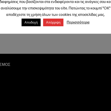
ΚΩΔΩΝΑ
διαφημίσεις που βασίζονται στα ενδιαφέροντα και τις ανάγκες σου κα
μόνο με κωδικό
Τιμές διαθέσιμες μόνο με κωδικό
Τιμές διαθέσιμες μόνο με κ
αναλύσουμε την επισκεψιμότητα του site. Πατώντας το κουμπί "OK"
επαγγελματιών.
επαγγελματιών.
αποδέχεστε τη χρήση όλων των cookies της ιστοσελίδας μας.
Περισσότερα
Αποδοχή
Απόρριψη
ΙΣΜΟΣ