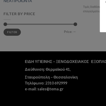
ΝΕΑ ΠΡΟΪΟΝΤΑ
Τιμές διαθέσιμες 
επαγγελματιών.
FILTER BY PRICE
Min
Max
Price:
—
FILTER
price
price
ΕΙΔΗ ΥΓΙΕΙΝΗΣ – ΞΕΝΟΔΟΧΕΙΑΚΟΣ ΕΞΟΠΛ
Διεύθυνση: Θερμαϊκού 41,
Σταυρούπολη – Θεσσαλονίκη
Τηλέφωνο: 2310 692999
e-mail: sales@tema.gr