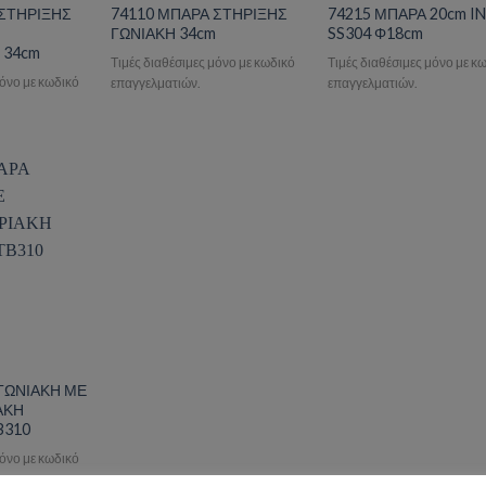
 ΣΤΗΡΙΞΗΣ
74110 ΜΠΑΡΑ ΣΤΗΡΙΞΗΣ
74215 ΜΠΑΡΑ 20cm I
ΓΩΝΙΑΚΗ 34cm
SS304 Φ18cm
 34cm
Τιμές διαθέσιμες μόνο με κωδικό
Τιμές διαθέσιμες μόνο με κ
μόνο με κωδικό
επαγγελματιών.
επαγγελματιών.
o wishlist
ΓΩΝΙΑΚΗ ΜΕ
ΑΚΗ
B310
μόνο με κωδικό