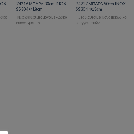
NOX
74216 ΜΠΑΡΑ 30cm INOX
74217 ΜΠΑΡΑ 50cm INOX
SS304 Φ18cm
SS304 Φ18cm
ωδικό
Τιμές διαθέσιμες μόνο με κωδικό
Τιμές διαθέσιμες μόνο με κωδικό
επαγγελματιών.
επαγγελματιών.