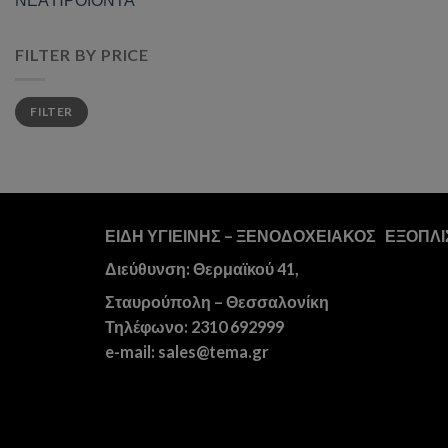
FILTER BY PRICE
Min
Max
FILTER
price
price
ΕΙΔΗ ΥΓΙΕΙΝΗΣ – ΞΕΝΟΔΟΧΕΙΑΚΟΣ ΕΞΟΠΛ
Διεύθυνση: Θερμαϊκού 41,
Σταυρούπολη – Θεσσαλονίκη
Τηλέφωνο: 2310 692999
e-mail: sales@tema.gr