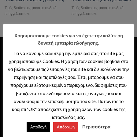
Τιμές διαθέσιμες μόνο με κωδικό
Τιμές διαθέσιμες μόνο με κωδικό
επαγγελματιών.
επαγγελματιών.
Χρησιμοποιούμε cookies για να έχετε την καλύτερη
δυνατή εμπειρία πλοήγησης.
ΕΙΔΗ ΥΓΙΕΙΝΗΣ – ΞΕΝΟΔΟΧΕΙΑΚΟΣ
Για να κάνουμε καλύτερη την εμπειρία σας στο site μας
ΕΞΟΠΛΙΣΜΟΣ
χρησιμοποιούμε Cookies. Η χρήση των cookies βοηθάει στο
Διεύθυνση: Θερμαϊκού 41,
να βελτιώσουμε τις λειτουργίες του site και διευκολύνουν την
περιήγηση και τις επιλογές σου. Έτσι, μπορούμε να σου
Σταυρούπολη – Θεσσαλονίκη
παρέχουμε εξατομικευμένο περιεχόμενο, διαφημίσεις που
Τηλέφωνο: 2310 692999
βασίζονται στα ενδιαφέροντα και τις ανάγκες σου και
e-mail: sales@tema.gr
αναλύσουμε την επισκεψιμότητα του site. Πατώντας το
κουμπί "OK" αποδέχεστε τη χρήση όλων των cookies της
ιστοσελίδας μας.
Περισσότερα
Αποδοχή
Απόρριψη