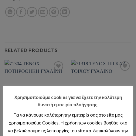
RELATED PRODUCTS
Add to wishlist
Add to wishlist
Χρησιμοποιούμε cookies για να έχετε την καλύτερη
δυνατή εμπειρία πλοήγησης.
Για να κάνουμε καλύτερη την εμπειρία σας στο site μας
χρησιμοποιούμε Cookies. Η χρήση των cookies βοηθάει στο
ΣΕΙΡΑ TENOX
ΠΙΓΚΑΛ
να βελτιώσουμε τις λειτουργίες του site και διευκολύνουν την
71304 TENOX ΠΟΤΗΡΟΘΗΚΗ
71318 TENOX ΠΙΓΚΑΛ ΤΟΙΧΟΥ