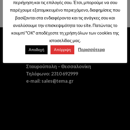
ΓΥΑΛΙΝΗ
ΓΥΑΛΙΝΟ
περιήγηση και τις επιλογές σου. Έτσι, μπορούμε να σου
Τιμές διαθέσιμες μόνο με κωδικό
Τιμές διαθέσιμες μόνο με κωδικό
παρέχουμε εξατομικευμένο περιεχόμενο, διαφημίσεις που
επαγγελματιών.
επαγγελματιών.
βασίζονται στα ενδιαφέροντα και τις ανάγκες σου και
αναλύσουμε την επισκεψιμότητα του site. Πατώντας το
κουμπί "OK" αποδέχεστε τη χρήση όλων των cookies της
ΕΙΔΗ ΥΓΙΕΙΝΗΣ – ΞΕΝΟΔΟΧΕΙΑΚΟΣ
ιστοσελίδας μας.
ΕΞΟΠΛΙΣΜΟΣ
Περισσότερα
Αποδοχή
Απόρριψη
Διεύθυνση: Θερμαϊκού 41,
Σταυρούπολη – Θεσσαλονίκη
Τηλέφωνο: 2310 692999
e-mail: sales@tema.gr