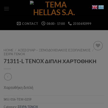
Skip
to
content
CONTACT
08:00 - 17:00
2310 692999
HOME
/
ΑΞΕΣΟΥΑΡ – ΞΕΝΟΔΟΧΕΙΑΚΟΣ ΕΞΟΠΛΙΣΜΟΣ
/
ΣΕΙΡΑ TENOX
Add to wishlist
71311-L TENOX ΔΙΠΛΗ ΧΑΡΤΟΘΗΚΗ
Χαρτοθήκη διπλή
SKU:
016-ΤΕΜ-0259
Category:
ΣΕΙΡΑ TENOX