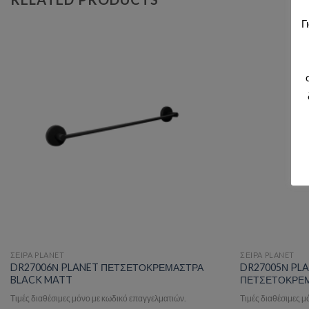
Γ
Add to wishlist
ΣΕΙΡΑ PLANET
ΣΕΙΡΑ PLANET
DR27006Ν PLANET ΠΕΤΣΕΤΟΚΡΕΜΑΣΤΡΑ
DR27005Ν PLA
BLACK MATT
ΠΕΤΣΕΤΟΚΡΕΜ
Τιμές διαθέσιμες μόνο με κωδικό επαγγελματιών.
Τιμές διαθέσιμες 