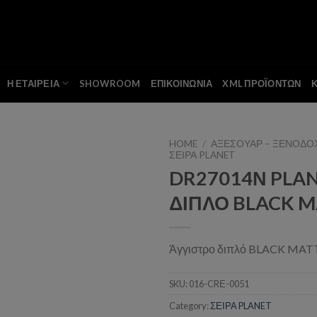
Η ΕΤΑΙΡΕΙΑ
SHOWROOM
ΕΠΙΚΟΙΝΩΝΙΑ
XML ΠΡΟΪΟΝΤΩΝ
HOME
/
ΑΞΕΣΟΥΑΡ – ΞΕΝΟΔΟ
ΣΕΙΡΑ PLANET
DR27014Ν PLAN
Add to wishlist
ΔΙΠΛΟ BLACK 
Άγγιστρο διπλό BLACK MAT
SKU:
016-CRΕ-0051
Category:
ΣΕΙΡΑ PLANET