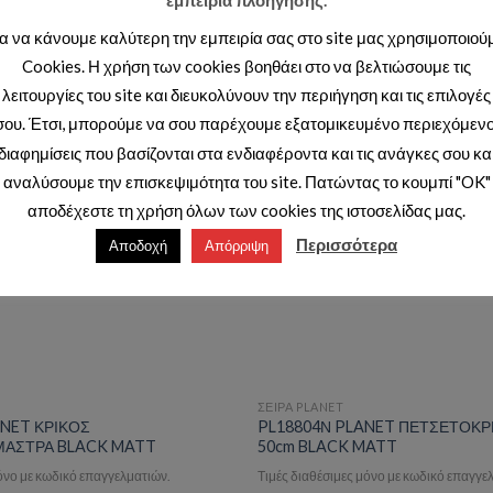
εμπειρία πλοήγησης.
ια να κάνουμε καλύτερη την εμπειρία σας στο site μας χρησιμοποιού
Cookies. Η χρήση των cookies βοηθάει στο να βελτιώσουμε τις
λειτουργίες του site και διευκολύνουν την περιήγηση και τις επιλογές
σου. Έτσι, μπορούμε να σου παρέχουμε εξατομικευμένο περιεχόμενο
Add to wishlist
Ad
διαφημίσεις που βασίζονται στα ενδιαφέροντα και τις ανάγκες σου κα
αναλύσουμε την επισκεψιμότητα του site. Πατώντας το κουμπί "OK"
αποδέχεστε τη χρήση όλων των cookies της ιστοσελίδας μας.
Περισσότερα
Αποδοχή
Απόρριψη
ΣΕΙΡΑ PLANET
NET ΚΡΙΚΟΣ
PL18804Ν PLANET ΠΕΤΣΕΤΟΚ
ΑΣΤΡΑ BLACK MATT
50cm BLACK MATT
μόνο με κωδικό επαγγελματιών.
Τιμές διαθέσιμες μόνο με κωδικό επαγγε