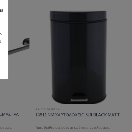
με
,
d to wishlist
Add to wishlist
ι
ΧΑΡΤΟΔΟΧΕΙΑ
ΡΕΜΑΣΤΡΑ
18811 NM ΧΑΡΤΟΔΟΧΕΙΟ 5Lit BLACK MATT
λματιών.
Τιμές διαθέσιμες μόνο με κωδικό επαγγελματιών.