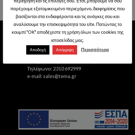
περιήγηση και τις επιλογές σου. Έτσι, μπορούμε να σου
Τιμές διαθέσιμες μόνο με κωδικό
Τιμές διαθέσιμες μόνο με κωδικό
επαγγελματιών.
επαγγελματιών.
παρέχουμε εξατομικευμένο περιεχόμενο, διαφημίσεις που
βασίζονται στα ενδιαφέροντα και τις ανάγκες σου και
αναλύσουμε την επισκεψιμότητα του site. Πατώντας το
κουμπί "OK" αποδέχεστε τη χρήση όλων των cookies της
ΕΙΔΗ ΥΓΙΕΙΝΗΣ – ΞΕΝΟΔΟΧΕΙΑΚΟΣ
ιστοσελίδας μας.
ΕΞΟΠΛΙΣΜΟΣ
Περισσότερα
Αποδοχή
Απόρριψη
Διεύθυνση: Θερμαϊκού 41,
Σταυρούπολη – Θεσσαλονίκη
Τηλέφωνο: 2310 692999
e-mail: sales@tema.gr