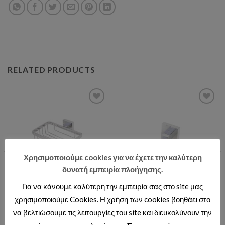
RELATED PRODUCTS
Add to wishlist
Add to wishlist
Χρησιμοποιούμε cookies για να έχετε την καλύτερη
δυνατή εμπειρία πλοήγησης.
Για να κάνουμε καλύτερη την εμπειρία σας στο site μας
ΣΕΙΡΑ SVIDA
ΣΕΙΡΑ SVIDA
χρησιμοποιούμε Cookies. Η χρήση των cookies βοηθάει στο
BS44615 SVIDA
BS44610 SVIDA ΑΓΓΙΣΤΡΟ
να βελτιώσουμε τις λειτουργίες του site και διευκολύνουν την
ΣΑΠΟΥΝΟΘΗΚΗ ΜΕΤΑΛΛΙΚΗ
ΜΟΝΟ