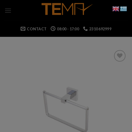
Skip
to
content
CONTACT
08:00 - 17:00
2310 692999
Add to wishlist