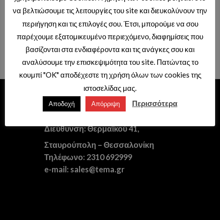
ΣΥΣΤΗΜΑΤΑ ΝΤΟΥΣ ΕΝΤΟΙΧΙΣΜΟΥ BLACK MATT
ΣΥΣΤΗΜΑΤΑ ΝΤΟΥΣ ΕΝΤΟΙΧΙΣΜΟΥ BLACK MATT
να βελτιώσουμε τις λειτουργίες του site και διευκολύνουν την
SH2020N ΚΕΦΑΛΗ
6468 Ν ΒΡΑΧΙΟΝΑΣ
περιήγηση και τις επιλογές σου. Έτσι, μπορούμε να σου
ΤΕΤΡΑΓΩΝΗ BLACK MATT
ΣΤΡΟΓΓΥΛΟΣ ΚΑΘΕΤΟΣ 15cm
20x20cm
BLACK MATT (6668Ν)
παρέχουμε εξατομικευμένο περιεχόμενο, διαφημίσεις που
Τιμές διαθέσιμες μόνο με κωδικό
Τιμές διαθέσιμες μόνο με κωδικό
βασίζονται στα ενδιαφέροντα και τις ανάγκες σου και
επαγγελματιών.
επαγγελματιών.
αναλύσουμε την επισκεψιμότητα του site. Πατώντας το
κουμπί "OK" αποδέχεστε τη χρήση όλων των cookies της
ιστοσελίδας μας.
ΕΙΔΗ ΥΓΙΕΙΝΗΣ – ΞΕΝΟΔΟΧΕΙΑΚΟΣ
Περισσότερα
Αποδοχή
Απόρριψη
ΕΞΟΠΛΙΣΜΟΣ
Διεύθυνση: Θερμαϊκού 41,
Σταυρούπολη – Θεσσαλονίκη
Τηλέφωνο: 2310 692999
e-mail: sales@tema.gr