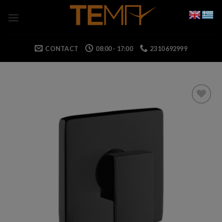
Skip
to
content
CONTACT
08:00 - 17:00
2310 692999
Add to wishlist