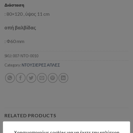
Διάσταση
: 80×12
0 , ύψος 11 cm
οπή βαλβίδας
: Φ60 mm
SKU:
007-ΝΤΟ-0010
Category:
ΝΤΟΥΣΙΕΡΕΣ ΑΠΛΕΣ
RELATED PRODUCTS
Χρησιμοποιούμε cookies για να έχετε την καλύτερη