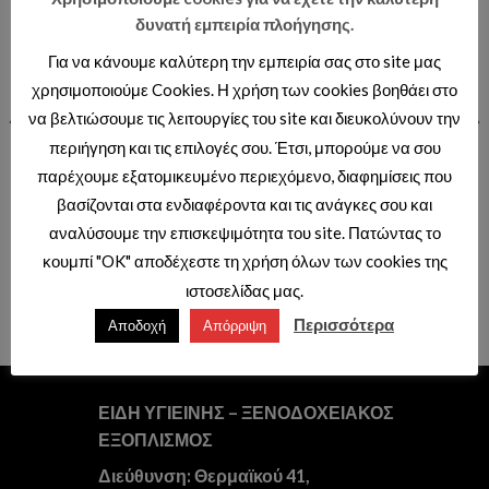
δυνατή εμπειρία πλοήγησης.
Add to wishlist
Add to wishlist
Για να κάνουμε καλύτερη την εμπειρία σας στο site μας
χρησιμοποιούμε Cookies. Η χρήση των cookies βοηθάει στο
να βελτιώσουμε τις λειτουργίες του site και διευκολύνουν την
περιήγηση και τις επιλογές σου. Έτσι, μπορούμε να σου
παρέχουμε εξατομικευμένο περιεχόμενο, διαφημίσεις που
βασίζονται στα ενδιαφέροντα και τις ανάγκες σου και
ΝΤΟΥΣΙΕΡΕΣ ΑΠΛΕΣ
ΝΤΟΥΣΙΕΡΕΣ ΑΠΛΕΣ
ΝΤΟΥΣΙΕΡΑ ΠΟΡΣΕΛΑΝΗΣ
ΝΤΟΥΣΙΕΡΑ ΠΟΡΣΕΛΑΝΗΣ
αναλύσουμε την επισκεψιμότητα του site. Πατώντας το
80x80x10cm 1/4 ΚΥΚΛΟΥ
90x90x10cm (SI9090)
κουμπί "OK" αποδέχεστε τη χρήση όλων των cookies της
(SI8080R)
ιστοσελίδας μας.
Τιμές διαθέσιμες μόνο με κωδικό
Τιμές διαθέσιμες μόνο με κωδικό
επαγγελματιών.
επαγγελματιών.
Περισσότερα
Αποδοχή
Απόρριψη
ΕΙΔΗ ΥΓΙΕΙΝΗΣ – ΞΕΝΟΔΟΧΕΙΑΚΟΣ
ΕΞΟΠΛΙΣΜΟΣ
Διεύθυνση: Θερμαϊκού 41,