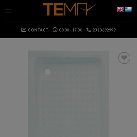
Skip
to
content
CONTACT
08:00 - 17:00
2310 692999
Add to wishlist