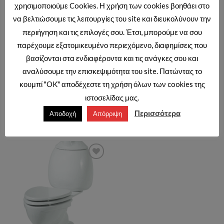
χρησιμοποιούμε Cookies. Η χρήση των cookies βοηθάει στο
να βελτιώσουμε τις λειτουργίες του site και διευκολύνουν την
περιήγηση και τις επιλογές σου. Έτσι, μπορούμε να σου
παρέχουμε εξατομικευμένο περιεχόμενο, διαφημίσεις που
βασίζονται στα ενδιαφέροντα και τις ανάγκες σου και
ΠΑΙΔΙΚΑ ΣΕΤ
ΠΑΙΔΙΚΑ ΣΕΤ
αναλύσουμε την επισκεψιμότητα του site. Πατώντας το
DUCKY JOYFUL ΠΙΓΚΑΛ (BR
DUCKY FICUS ΜΠΑΤΑΡΙΑ
κουμπί "OK" αποδέχεστε τη χρήση όλων των cookies της
20216Y)
ΝΙΠΤΗΡΟΣ YELLOW (FC
1198Y)
ιστοσελίδας μας.
Τιμές διαθέσιμες μόνο με κωδικό
Τιμές διαθέσιμες μόνο με κωδικό
Περισσότερα
Αποδοχή
Απόρριψη
επαγγελματιών.
επαγγελματιών.
Add to wishlist