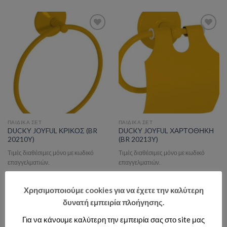
Add to wishlist
Add to wishlist
ΠΑΙΔΙΚΑ ΣΕΤ
ΠΑΙΔΙΚΑ ΣΕΤ
DUCKY JOYFUL ΚΡΙΚΟΣ (BR
DUCKY JOYFUL ΧΑΡΤΟΘΗΚΗ
20210Y)
(BR 20213Y)
Τιμές διαθέσιμες μόνο με κωδικό
Τιμές διαθέσιμες μόνο με κωδικό
επαγγελματιών.
επαγγελματιών.
Χρησιμοποιούμε cookies για να έχετε την καλύτερη
δυνατή εμπειρία πλοήγησης.
Για να κάνουμε καλύτερη την εμπειρία σας στο site μας
Add to wishlist
Add to wishlist