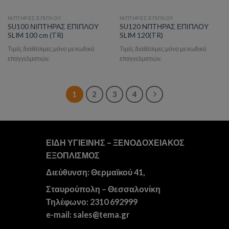
ΝΙΠΤΗΡΕΣ ΕΠΙΠΛΟΥ
ΝΙΠΤΗΡΕΣ ΕΠΙΠΛΟΥ
SU100 ΝΙΠΤΗΡΑΣ ΕΠΙΠΛΟΥ
SU120 NΠΤΗΡΑΣ ΕΠΙΠΛΟΥ
SLIM 100 cm (TR)
SLIM 120(TR)
Τιμές διαθέσιμες μόνο με κωδικό
Τιμές διαθέσιμες μόνο με κωδικό
επαγγελματιών.
επαγγελματιών.
1
2
3
4
ΕΙΔΗ ΥΓΙΕΙΝΗΣ – ΞΕΝΟΔΟΧΕΙΑΚΟΣ
ΕΞΟΠΛΙΣΜΟΣ
Διεύθυνση: Θερμαϊκού 41,
Σταυρούπολη – Θεσσαλονίκη
Τηλέφωνο: 2310 692999
e-mail: sales@tema.gr