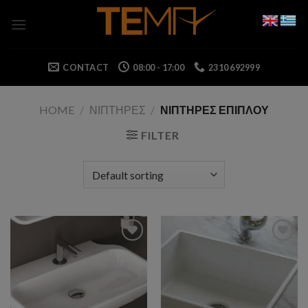
Skip
to
content
CONTACT
08:00 - 17:00
2310 692999
HOME
/
ΝΙΠΤΗΡΕΣ
/
ΝΙΠΤΗΡΕΣ ΕΠΙΠΛΟΥ
FILTER
Add to wishlist
Add to wishlist