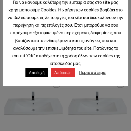
Για να κάνουμε καλύτερη την εμπειρία σας στο site μας
χρησιμοποιούμε Cookies. Η χρήση των cookies βοηθάει στο
να βελτιώσουμε τις λειτουργίες του site και διευκολύνουν την
περιήγηση και τις επιλογές σου. Έτσι, μπορούμε να σου
παρέχουμε εξατομικευμένο περιεχόμενο, διαφημίσεις που
βασίζονται στα ενδιαφέροντα και τις ανάγκες σου και
ΝΙΠΤΗΡΕΣ ΕΠΙΠΛΟΥ
ΝΙΠΤΗΡΕΣ ΕΠΙΠΛΟΥ
SU080 ΝΙΠΤΗΡΑΣ ΕΠΙΠΛΟΥ
SU085 ΝΙΠΤΗΡΑΣ ΕΠΙΠΛΟΥ
αναλύσουμε την επισκεψιμότητα του site. Πατώντας το
SLIM 80 cm (TR)
SLIM 85 cm (TR)
κουμπί "OK" αποδέχεστε τη χρήση όλων των cookies της
Τιμές διαθέσιμες μόνο με κωδικό
Τιμές διαθέσιμες μόνο με κωδικό
ιστοσελίδας μας.
επαγγελματιών.
επαγγελματιών.
Περισσότερα
Αποδοχή
Απόρριψη
Add to wishlist
Add to wishlist