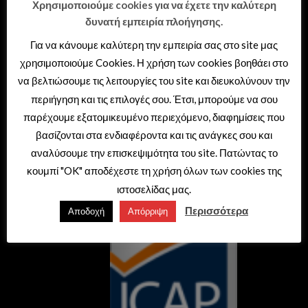
Διεύθυνση: Θερμαϊκού 41,
Χρησιμοποιούμε cookies για να έχετε την καλύτερη
δυνατή εμπειρία πλοήγησης.
Σταυρούπολη – Θεσσαλονίκη
Τηλέφωνο: 2310 692999
Για να κάνουμε καλύτερη την εμπειρία σας στο site μας
e-mail: sales@tema.gr
χρησιμοποιούμε Cookies. Η χρήση των cookies βοηθάει στο
να βελτιώσουμε τις λειτουργίες του site και διευκολύνουν την
περιήγηση και τις επιλογές σου. Έτσι, μπορούμε να σου
παρέχουμε εξατομικευμένο περιεχόμενο, διαφημίσεις που
βασίζονται στα ενδιαφέροντα και τις ανάγκες σου και
αναλύσουμε την επισκεψιμότητα του site. Πατώντας το
κουμπί "OK" αποδέχεστε τη χρήση όλων των cookies της
ιστοσελίδας μας.
Περισσότερα
Αποδοχή
Απόρριψη