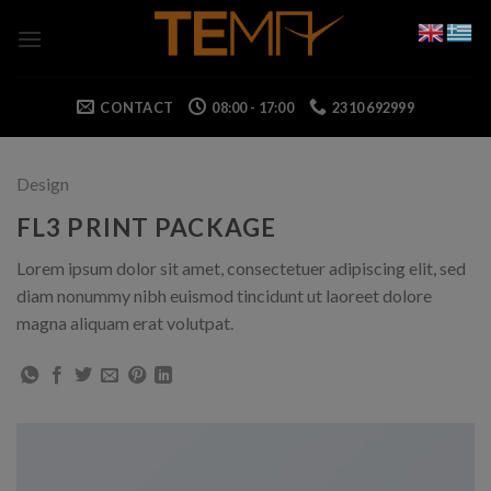
Skip
to
content
CONTACT
08:00 - 17:00
2310 692999
Design
FL3 PRINT PACKAGE
Lorem ipsum dolor sit amet, consectetuer adipiscing elit, sed
diam nonummy nibh euismod tincidunt ut laoreet dolore
magna aliquam erat volutpat.