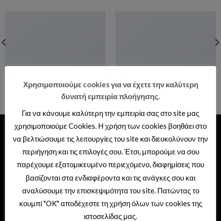
Χρησιμοποιούμε cookies για να έχετε την καλύτερη
ANOTHER PRINT PACKAGE
AWESOME PENCIL POSTER
δυνατή εμπειρία πλοήγησης.
Για να κάνουμε καλύτερη την εμπειρία σας στο site μας
χρησιμοποιούμε Cookies. Η χρήση των cookies βοηθάει στο
ΕΙΔΗ ΥΓΙΕΙΝΗΣ – ΞΕΝΟΔΟΧΕΙΑΚΟΣ
να βελτιώσουμε τις λειτουργίες του site και διευκολύνουν την
ΕΞΟΠΛΙΣΜΟΣ
περιήγηση και τις επιλογές σου. Έτσι, μπορούμε να σου
Διεύθυνση: Θερμαϊκού 41,
παρέχουμε εξατομικευμένο περιεχόμενο, διαφημίσεις που
βασίζονται στα ενδιαφέροντα και τις ανάγκες σου και
Σταυρούπολη – Θεσσαλονίκη
αναλύσουμε την επισκεψιμότητα του site. Πατώντας το
Τηλέφωνο: 2310 692999
κουμπί "OK" αποδέχεστε τη χρήση όλων των cookies της
e-mail: sales@tema.gr
ιστοσελίδας μας.