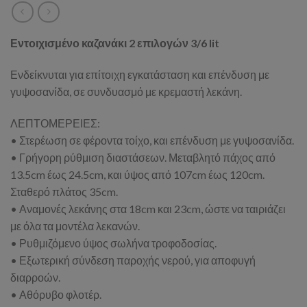
Εντοιχισμένο καζανάκι 2 επιλογών 3/6 lit
Ενδείκνυται για επίτοιχη εγκατάσταση και επένδυση με
γυψοσανίδα, σε συνδυασμό με κρεμαστή λεκάνη.
ΛΕΠΤΟΜΕΡΕΙΕΣ:
• Στερέωση σε φέροντα τοίχο, και επένδυση με γυψοσανίδα.
• Γρήγορη ρύθμιση διαστάσεων. Μεταβλητό πάχος από
13.5cm έως 24.5cm, και ύψος από 107cm έως 120cm.
Σταθερό πλάτος 35cm.
• Αναμονές λεκάνης στα 18cm και 23cm, ώστε να ταιριάζει
με όλα τα μοντέλα λεκανών.
• Ρυθμιζόμενο ύψος σωλήνα τροφοδοσίας.
• Εξωτερική σύνδεση παροχής νερού, για αποφυγή
διαρροών.
• Αθόρυβο φλοτέρ.