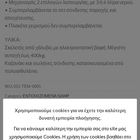
• Μηχανισμός 2 επιλογών λειτουργίας, με 3 ή 6 λίτρα νερού.
• Συμπεριλαμβάνεται το σετ σύνδεσης παροχής και
αποχέτευσης.
• Πλακέτα χειρισμού δεν συμπεριλαμβάνεται.
ΥΛΙΚΑ:
Σκελετός από χάλυβα, με ηλεκτροστατική βαφή. Μέγιστη
αντοχή έως 400kg.
Καζανάκι και σωλήνες σύνδεσης κατασκευασμένα από
πολυαιθυλένιο.
SKU:
015-ΤΕΜ-0005
Category:
ΕΝΤΟΙΧΙΖΟΜΕΝΑ SIAMP
Χρησιμοποιούμε cookies για να έχετε την καλύτερη
δυνατή εμπειρία πλοήγησης.
Για να κάνουμε καλύτερη την εμπειρία σας στο site μας
χρησιμοποιούμε Cookies. Η χρήση των cookies βοηθάει στο