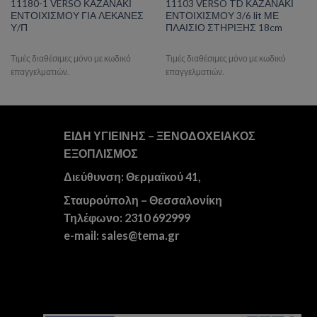
11180-1 VERSO ΚΑΖΑΝΑΚΙ
11103 VERSO TD ΚΑΖΑΝΑΚΙ
ΕΝΤΟΙΧΙΣΜΟΥ ΓΙΑ ΛΕΚΑΝΕΣ
ΕΝΤΟΙΧΙΣΜΟΥ 3/6 lit ΜΕ
Υ/Π
ΠΛΑΙΣΙΟ ΣΤΗΡΙΞΗΣ 18cm
Τιμές διαθέσιμες μόνο με κωδικό
Τιμές διαθέσιμες μόνο με κωδικό
επαγγελματιών.
επαγγελματιών.
ΕΙΔΗ ΥΓΙΕΙΝΗΣ – ΞΕΝΟΔΟΧΕΙΑΚΟΣ
ΕΞΟΠΛΙΣΜΟΣ
Διεύθυνση: Θερμαϊκού 41,
Σταυρούπολη – Θεσσαλονίκη
Τηλέφωνο: 2310 692999
e-mail: sales@tema.gr