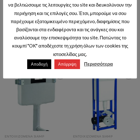
να βελτιώσουμε τις λειτουργίες του site και διευκολύνουν την
DESCRIPTION
περιήγηση και τις επιλογές σου. Έτσι, μπορούμε να σου
παρέχουμε εξατομικευμένο περιεχόμενο, διαφημίσεις που
https://tema.gr/wp-content/uploads/2017/12/11100-
βασίζονται στα ενδιαφέροντα και τις ανάγκες σου και
VERSO-DM.pdf
αναλύσουμε την επισκεψιμότητα του site. Πατώντας το
κουμπί "OK" αποδέχεστε τη χρήση όλων των cookies της
ιστοσελίδας μας.
RELATED PRODUCTS
Περισσότερα
Αποδοχή
Απόρριψη
Add to wishlist
Add to wishlist
ΕΝΤΟΙΧΙΖΟΜΕΝΑ SIAMP
ΕΝΤΟΙΧΙΖΟΜΕΝΑ SIAMP