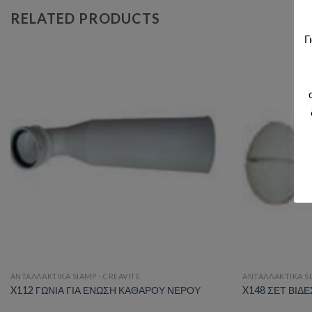
RELATED PRODUCTS
Γ
Add to wishlist
ΑΝΤΑΛΛΑΚΤΙΚΑ SIAMP - CREAVITE
ΑΝΤΑΛΛΑΚΤΙΚΑ SI
X112 ΓΩΝΙΑ ΓΙΑ ΕΝΩΣΗ ΚΑΘΑΡΟΥ ΝΕΡΟΥ
X148 ΣΕΤ ΒΙΔ