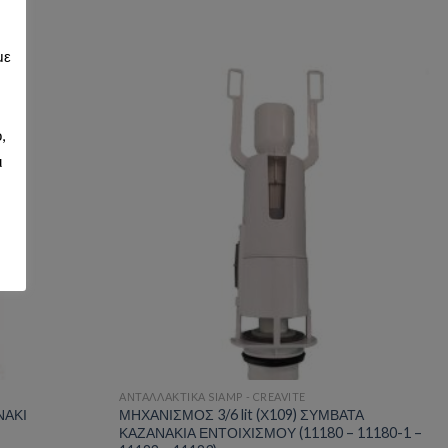
με
,
d to wishlist
Add to wishlist
ι
ΑΝΤΑΛΛΑΚΤΙΚΑ SIAMP - CREAVITE
ΝΑΚΙ
ΜΗΧΑΝΙΣΜΟΣ 3/6 lit (Χ109) ΣΥΜΒΑΤΑ
ΚΑΖΑΝΑΚΙΑ ΕΝΤΟΙΧΙΣΜΟΥ (11180 – 11180-1 –