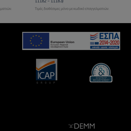
11182 – 11183)
λματιών.
Τιμές διαθέσιμες μόνο με κωδικό επαγγελματιών.