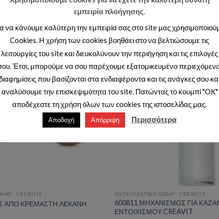
εμπειρία πλοήγησης.
ια να κάνουμε καλύτερη την εμπειρία σας στο site μας χρησιμοποιού
Cookies. Η χρήση των cookies βοηθάει στο να βελτιώσουμε τις
λειτουργίες του site και διευκολύνουν την περιήγηση και τις επιλογές
σου. Έτσι, μπορούμε να σου παρέχουμε εξατομικευμένο περιεχόμενο
Add to wishlist
Ad
διαφημίσεις που βασίζονται στα ενδιαφέροντα και τις ανάγκες σου κα
αναλύσουμε την επισκεψιμότητα του site. Πατώντας το κουμπί "OK"
αποδέχεστε τη χρήση όλων των cookies της ιστοσελίδας μας.
Περισσότερα
Αποδοχή
Απόρριψη
AMP - CREAVITE
ΑΝΤΑΛΛΑΚΤΙΚΑ SIAMP - CREAVITE
600811 ΜΗΧΑΝΙΣΜΟΣ ΓΙΑ ΚΑΖΑ
ΕΣ ΑΠΟ ΚΡΕΜΑΣΤΗ ΛΕΚΑΝΗ
ΕΝΤΟΙΧΙΣΜΟΥ CREAVIT