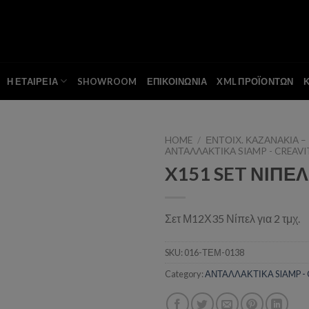
Η ΕΤΑΙΡΕΙΑ
SHOWROOM
ΕΠΙΚΟΙΝΩΝΙΑ
XML ΠΡΟΪΟΝΤΩΝ
HOME
/
ΕΝΤΟΙΧ. ΚΑΖΑΝΑΚΙΑ –
ΑΝΤΑΛΛΑΚΤΙΚΑ SIAMP - CREAVI
X151 SET ΝΙΠΕΛ
Add to wishlist
Σετ Μ12Χ35 Νίπελ για 2 τμχ.
SKU:
016-ΤΕΜ-0138
Category:
ΑΝΤΑΛΛΑΚΤΙΚΑ SIAMP -