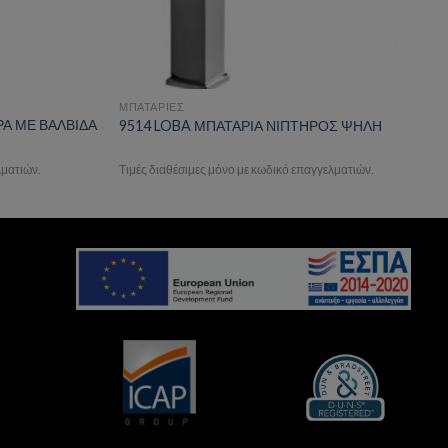
ΜΠΑΤΑΡΙΕΣ
ΡΑ ΜΕ ΒΑΛΒΙΔΑ
9514 LOBA ΜΠΑΤΑΡΙΑ ΝΙΠΤΗΡΟΣ ΨΗΛΗ
λματιών.
Τιμές διαθέσιμες μόνο με κωδικό επαγγελματιών.