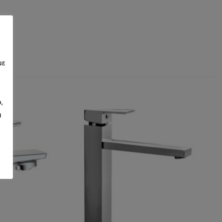
με
,
ι
d to wishlist
Add to wishlist