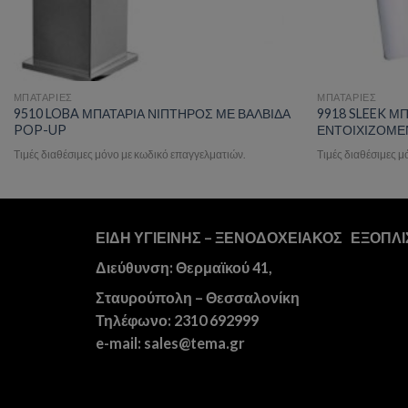
ΜΠΑΤΑΡΙΕΣ
ΜΠΑΤΑΡΙΕΣ
9510 LOBA ΜΠΑΤΑΡΙΑ ΝΙΠΤΗΡΟΣ ΜΕ ΒΑΛΒΙΔΑ
9918 SLEEK Μ
POP-UP
ΕΝΤΟΙΧΙΖΟΜΕ
Τιμές διαθέσιμες μόνο με κωδικό επαγγελματιών.
Τιμές διαθέσιμες 
ΕΙΔΗ ΥΓΙΕΙΝΗΣ – ΞΕΝΟΔΟΧΕΙΑΚΟΣ ΕΞΟΠΛ
Διεύθυνση: Θερμαϊκού 41,
Σταυρούπολη – Θεσσαλονίκη
Τηλέφωνο: 2310 692999
e-mail: sales@tema.gr