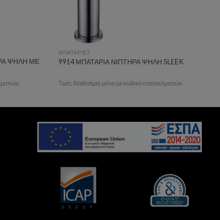
ΜΠΑΤΑΡΙΕΣ
ΡΑ ΨΗΛΗ ΜΕ
9914 ΜΠΑΤΑΡΙΑ ΝΙΠΤΗΡΑ ΨΗΛΗ SLEEK
λματιών.
Τιμές διαθέσιμες μόνο με κωδικό επαγγελματιών.