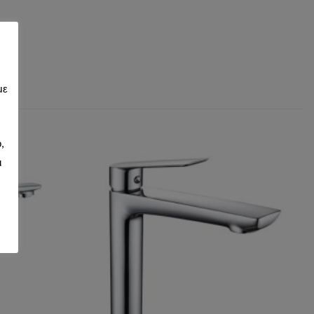
με
,
ι
d to wishlist
Add to wishlist