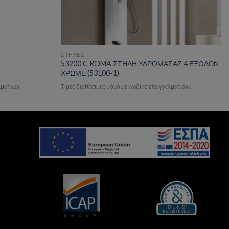
ΣΤΗΛΕΣ
53200 C ROMA ΣΤΗΛΗ ΥΔΡΟΜΑΣΑΖ 4 ΕΞΟΔΩΝ
ΧΡΩΜΕ (53100-1)
λματιών.
Τιμές διαθέσιμες μόνο με κωδικό επαγγελματιών.