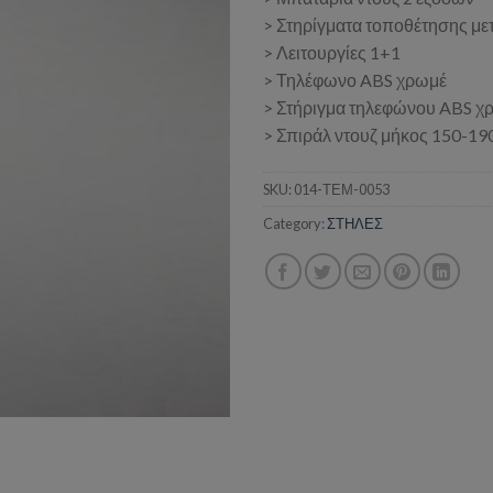
> Στηρίγματα τοποθέτησης με
> Λειτουργίες 1+1
> Τηλέφωνο ABS χρωμέ
> Στήριγμα τηλεφώνου ABS χ
> Σπιράλ ντουζ μήκος 150-19
SKU:
014-ΤΕΜ-0053
Category:
ΣΤΗΛΕΣ