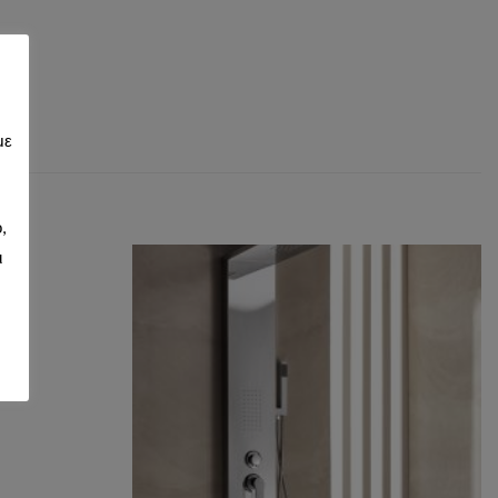
με
,
ι
d to wishlist
Add to wishlist