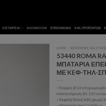
Η ΕΤΑΙΡΕΙΑ
SHOWROOM
ΕΠΙΚΟΙΝΩΝΙΑ
XML ΠΡΟΪΟΝΤΩΝ
HOME
/
ΜΠΑΤΑΡΙΕΣ ΚΑΙ ΣΤΗΛ
53440 ROMA R
ΜΠΑΤΑΡΙΑ ΕΠ
Add to wishlist
ΜΕ KEΦ-ΤΗΛ-ΣΠ
> Κορμός Ø 22 επιχρωμιωμέ
επεκτεινόμενος 85-137 cm ino
> Κεφαλη Ντουζ ABS χρωμέ 
> Μπαταρία ντουζ 2 εξόδων