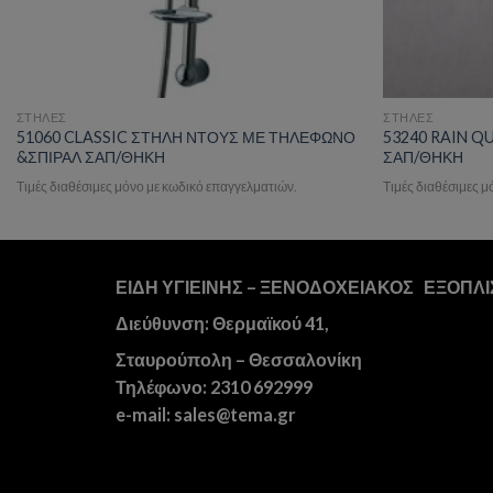
ΣΤΗΛΕΣ
ΣΤΗΛΕΣ
51060 CLASSIC ΣΤΗΛΗ ΝΤΟΥΣ ΜΕ ΤΗΛΕΦΩΝΟ
53240 RAIN Q
&ΣΠΙΡΑΛ ΣΑΠ/ΘΗΚΗ
ΣΑΠ/ΘΗΚΗ
Τιμές διαθέσιμες μόνο με κωδικό επαγγελματιών.
Τιμές διαθέσιμες 
ΕΙΔΗ ΥΓΙΕΙΝΗΣ – ΞΕΝΟΔΟΧΕΙΑΚΟΣ ΕΞΟΠΛ
Διεύθυνση: Θερμαϊκού 41,
Σταυρούπολη – Θεσσαλονίκη
Τηλέφωνο: 2310 692999
e-mail: sales@tema.gr