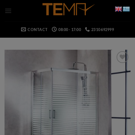
Skip
to
content
CONTACT
08:00 - 17:00
2310 692999
Add to wishlist