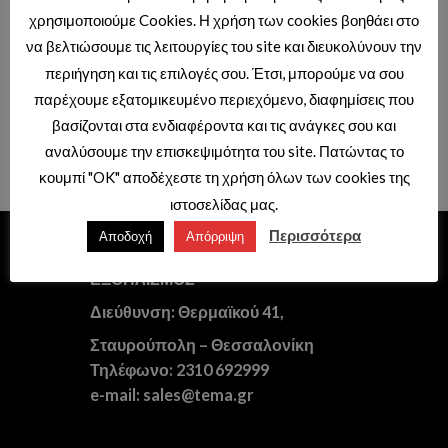
χρησιμοποιούμε Cookies. Η χρήση των cookies βοηθάει στο
να βελτιώσουμε τις λειτουργίες του site και διευκολύνουν την
ΑΝΤΑΛΛΑΚΤΙΚΑ ΚΑΜΠΙΝΩΝ
ΑΝΤΑΛΛΑΚΤΙΚΑ ΚΑΜΠΙΝΩΝ
περιήγηση και τις επιλογές σου. Έτσι, μπορούμε να σου
ΠΟΡΤΑ ΚΑΜΠΙΝΑΣ NEW TEMA
ΡΟΔΑΚΙΑ ΚΑΜΠΙΝΑΣ VERSUS
παρέχουμε εξατομικευμένο περιεχόμενο, διαφημίσεις που
ΑΠΟ 2 ΣΤΑΘΕΡΑ ΚΑΙ 2
ΣΥΡΟΜΕΝΑ
βασίζονται στα ενδιαφέροντα και τις ανάγκες σου και
Τιμές διαθέσιμες μόνο με κωδικό
Τιμές διαθέσιμες μόνο με κωδικό
αναλύσουμε την επισκεψιμότητα του site. Πατώντας το
επαγγελματιών.
επαγγελματιών.
κουμπί "OK" αποδέχεστε τη χρήση όλων των cookies της
ιστοσελίδας μας.
Περισσότερα
Αποδοχή
Απόρριψη
ΕΙΔΗ ΥΓΙΕΙΝΗΣ – ΞΕΝΟΔΟΧΕΙΑΚΟΣ
ΕΞΟΠΛΙΣΜΟΣ
Διεύθυνση: Θερμαϊκού 41,
Σταυρούπολη – Θεσσαλονίκη
Τηλέφωνο: 2310 692999
e-mail: sales@tema.gr