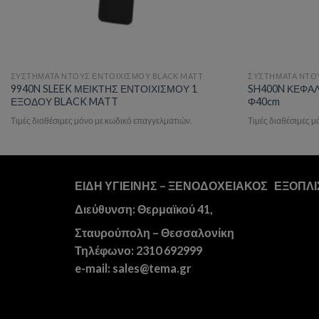
ΣΥΣΤΗΜΑΤΑ ΝΤΟΥΣ ΕΝΤΟΙΧΙΣΜΟΥ BLACK MATT
ΣΥΣΤΗΜΑΤΑ ΝΤΟΥ
9940N SLEEK ΜΕΙΚΤΗΣ ΕΝΤΟΙΧΙΣΜΟΥ 1
SH400N ΚΕΦΑ
ΕΞΟΔΟΥ BLACK MATT
Φ40cm
Τιμές διαθέσιμες μόνο με κωδικό επαγγελματιών.
Τιμές διαθέσιμες 
ΕΙΔΗ ΥΓΙΕΙΝΗΣ – ΞΕΝΟΔΟΧΕΙΑΚΟΣ ΕΞΟΠΛ
Διεύθυνση: Θερμαϊκού 41,
Σταυρούπολη – Θεσσαλονίκη
Τηλέφωνο: 2310 692999
e-mail: sales@tema.gr