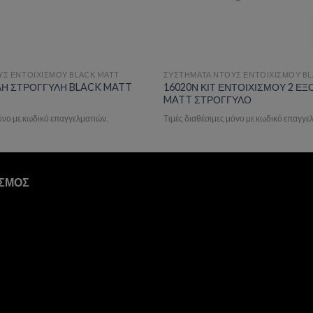
Σ ΕΝΤΟΙΧΙΣΜΟΥ BLACK MATT
ΣΥΣΤΗΜΑΤΑ ΝΤΟΥΣ ΕΝΤΟΙΧΙΣΜΟΥ BL
ΛΗ ΣΤΡΟΓΓΥΛΗ BLACK MATT
16020Ν ΚΙΤ ΕΝΤΟΙΧΙΣΜΟΥ 2 Ε
MATT ΣΤΡΟΓΓΥΛΟ
μόνο με κωδικό επαγγελματιών.
Τιμές διαθέσιμες μόνο με κωδικό επαγγε
ΙΣΜΟΣ