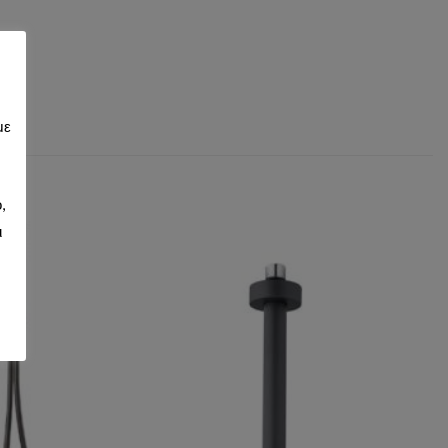
με
,
ι
d to wishlist
Add to wishlist