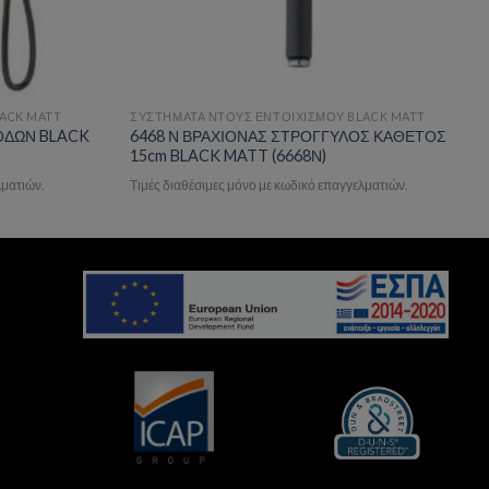
ACK MATT
ΣΥΣΤΗΜΑΤΑ ΝΤΟΥΣ ΕΝΤΟΙΧΙΣΜΟΥ BLACK MATT
ΞΟΔΩΝ BLACK
6468 Ν ΒΡΑΧΙΟΝΑΣ ΣΤΡΟΓΓΥΛΟΣ ΚΑΘΕΤΟΣ
15cm BLACK MATT (6668Ν)
λματιών.
Τιμές διαθέσιμες μόνο με κωδικό επαγγελματιών.