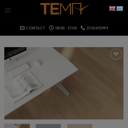
Skip
to
content
CONTACT
08:00 - 17:00
2310 692999
Add to wishlist