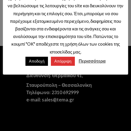
να βελτιώσουμε τις λειτουργίες του site και διευκολύνουν την
LVT GD (ΒΙΝΥΛΙΚΗ ΛΩΡΙΔΑ ΚΟΛΛΗΤΗ)
LVT GD (ΒΙΝΥΛΙΚΗ ΛΩΡΙΔΑ ΚΟΛΛΗΤΗ)
περιήγηση και τις επιλογές σου. Έτσι, μπορούμε να σου
LVT GD BEIGE OAK 20305516
LVT GD LIMESTONE 20303013
HUALIfloors
HUALIfloors
παρέχουμε εξατομικευμένο περιεχόμενο, διαφημίσεις που
Τιμές διαθέσιμες μόνο με κωδικό
Τιμές διαθέσιμες μόνο με κωδικό
βασίζονται στα ενδιαφέροντα και τις ανάγκες σου και
επαγγελματιών.
επαγγελματιών.
αναλύσουμε την επισκεψιμότητα του site. Πατώντας το
κουμπί "OK" αποδέχεστε τη χρήση όλων των cookies της
ιστοσελίδας μας.
ΕΙΔΗ ΥΓΙΕΙΝΗΣ – ΞΕΝΟΔΟΧΕΙΑΚΟΣ
Περισσότερα
Αποδοχή
Απόρριψη
ΕΞΟΠΛΙΣΜΟΣ
Διεύθυνση: Θερμαϊκού 41,
Σταυρούπολη – Θεσσαλονίκη
Τηλέφωνο: 2310 692999
e-mail: sales@tema.gr