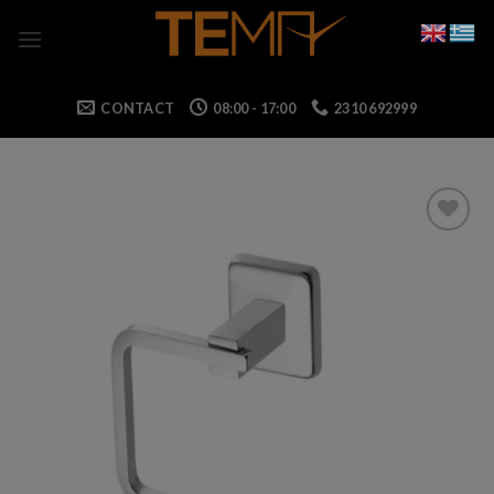
Skip
to
content
CONTACT
08:00 - 17:00
2310 692999
Add to wishlist