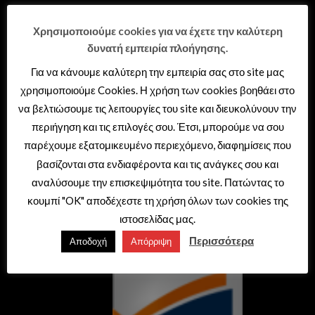
ΕΙΔΗ ΥΓΙΕΙΝΗΣ – ΞΕΝΟΔΟΧΕΙΑΚΟΣ
Χρησιμοποιούμε cookies για να έχετε την καλύτερη
ΕΞΟΠΛΙΣΜΟΣ
δυνατή εμπειρία πλοήγησης.
Διεύθυνση: Θερμαϊκού 41,
Για να κάνουμε καλύτερη την εμπειρία σας στο site μας
Σταυρούπολη – Θεσσαλονίκη
χρησιμοποιούμε Cookies. Η χρήση των cookies βοηθάει στο
Τηλέφωνο: 2310 692999
να βελτιώσουμε τις λειτουργίες του site και διευκολύνουν την
e-mail: sales@tema.gr
περιήγηση και τις επιλογές σου. Έτσι, μπορούμε να σου
παρέχουμε εξατομικευμένο περιεχόμενο, διαφημίσεις που
βασίζονται στα ενδιαφέροντα και τις ανάγκες σου και
αναλύσουμε την επισκεψιμότητα του site. Πατώντας το
κουμπί "OK" αποδέχεστε τη χρήση όλων των cookies της
ιστοσελίδας μας.
Περισσότερα
Αποδοχή
Απόρριψη